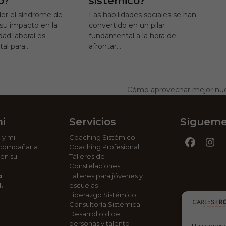
o?
sistémico?
r el síndrome de
Las habilidades sociales se han
su impacto en la
convertido en un pilar
dad laboral es
fundamental a la hora de
al para…
afrontar…
Cómo aprovechar mejor nues
next
post:
i
Servicios
Síguem
n
y mi
Coaching Sistémico
Facebo
In
compañar a
Coaching Profesional
 en su
Talleres de
Constelaciones
o
Talleres para jóvenes y
.
escuelas
Liderazgo Sistémico
Consultoría Sistémica
Desarrollo d de
personas y talento
Utilizamos 