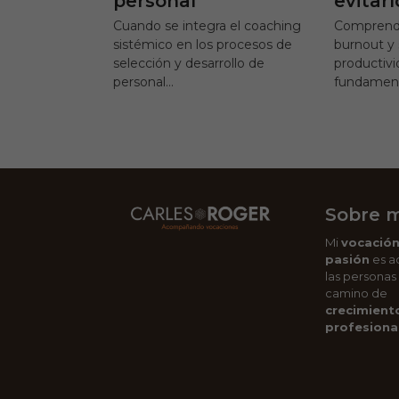
evitarl
personal
Comprende
Cuando se integra el coaching
burnout y 
sistémico en los procesos de
productivi
selección y desarrollo de
fundament
personal…
Sobre m
Mi
vocació
pasión
es a
las personas
camino de
crecimient
profesional