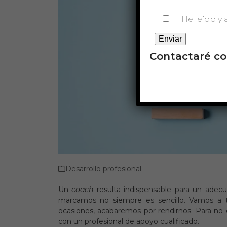
He leído y 
Contactaré co
Desarrollo profesional
Un
coach
resulta indispensable para un ade
marcamos no siempre es sencillo. Vamos a t
ocasiones, acabaremos por rendirnos. Para no 
con un profesional de apoyo cualificado.