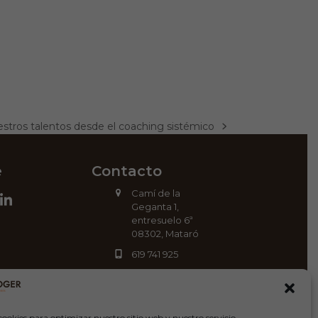
tros talentos desde el coaching sistémico
e
Contacto
Camí de la
ok
stagram
LinkedIn
Geganta 1,
entresuelo 6ª
08302, Mataró
619 741 925
info@carlesrogercoach.com
cookies para optimizar nuestro sitio web y nuestro servicio.