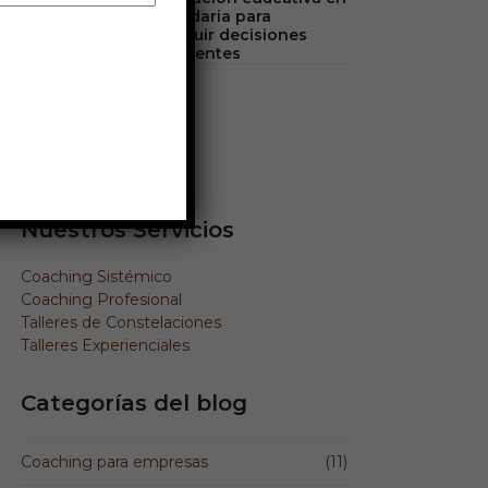
secundaria para
construir decisiones
conscientes
Síguenos!
Facebook
Instagram
LinkedIn
Nuestros Servicios
Coaching Sistémico
Coaching Profesional
Talleres de Constelaciones
Talleres Experienciales
Categorías del blog
Coaching para empresas
(11)