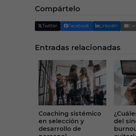
Compártelo
Twitter
Facebook
LinkedIn
Cor
Entradas relacionadas
¿Cuále
Coaching sistémico
del sí
en selección y
burno
desarrollo de