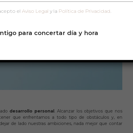
acepto el
Aviso Legal
y la
Política de Privacidad
.
ntigo para concertar día y hora
cuado
desarrollo personal
. Alcanzar los objetivos que nos
ener que enfrentarnos a todo tipo de obstáculos y, en
dejar de lado nuestras ambiciones, nada mejor que contar