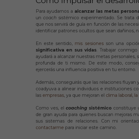
Cómo impulsar el desarroll
Para ayudarnos a
alcanzar las metas person
un
coach
sistémico experimentado. Se trata d
que nos servirá de guía en función de las neces
identificar patrones ocultos que sean dañinos, 
En este sentido,
mis sesiones
son
una opció
significativa en sus vidas
. Trabajar conmig
ayudará a alcanzar nuestras metas personales, 
profunda de ti mismo. De este modo, conseg
ejercerás una influencia positiva en tu entorno.
Además, conseguirás que las relaciones fluyan 
coadyuva a alinear individuos e instituciones c
las
empresas
, ya que mejoran el
clima laboral, l
Como ves, el
coaching
sistémico
constituye 
de gran ayuda para quienes buscan mejoras más
sus sistemas de relaciones. Con mi orientac
contactarme
para iniciar este camino.