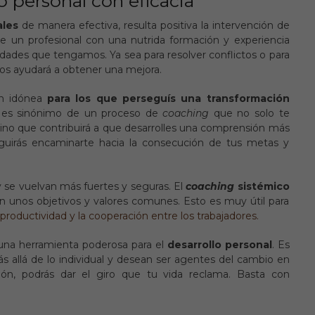
o personal con eficacia
ales
de manera efectiva, resulta positiva la intervención de
e un profesional con una nutrida formación y experiencia
idades que tengamos. Ya sea para resolver conflictos o para
nos ayudará a obtener una mejora.
n idónea
para los que perseguís una transformación
o es sinónimo de un proceso de
coaching
que no solo te
sino que contribuirá a que desarrolles una comprensión más
uirás encaminarte hacia la consecución de tus metas y
y se vuelvan más fuertes y seguras. El
coaching
sistémico
on unos objetivos y valores comunes. Esto es muy útil para
a productividad y la cooperación entre los trabajadores.
una herramienta poderosa para el
desarrollo personal
. Es
 allá de lo individual y desean ser agentes del cambio en
ión, podrás dar el giro que tu vida reclama. Basta con