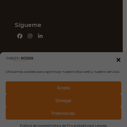
Sígueme
Facebook
Instagram
LinkedIn
Utilizamos cookies para optimizar nuestro sitio web y nuestro servicio.
Contacto
Camí de la Geganta 1, entresuelo 6ª
08302, Mataró
Acepto
619 741 925
Denegar
info@carlesrogercoach.com
Preferencias
Política de cookies
Política de Privacidad
Avisos Legales