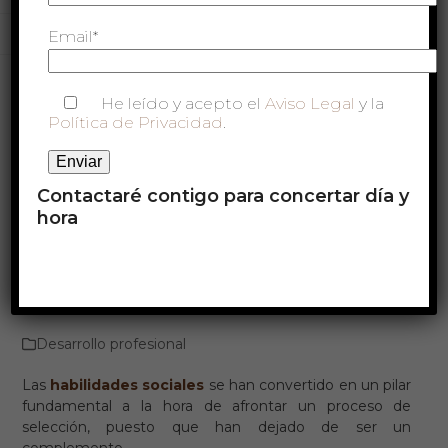
el coaching sistémico?
Email*
He leído y acepto el
Aviso Legal
y la
Política de Privacidad
.
Contactaré contigo para concertar día y
hora
Desarrollo profesional
Las
habilidades sociales
se han convertido en un pilar
fundamental a la hora de afrontar un proceso de
selección, puesto que han dejado de ser un
complemento.