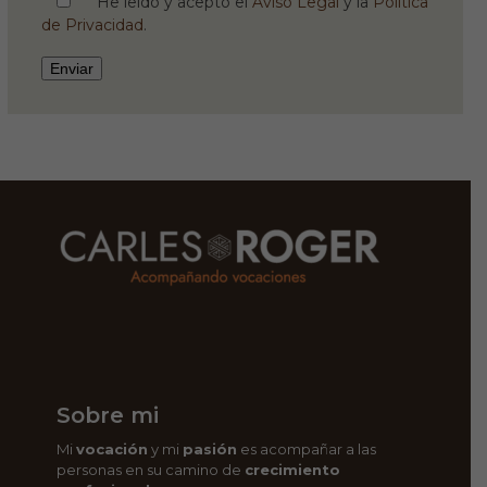
He leído y acepto el
Aviso Legal
y la
Política
de Privacidad
.
Sobre mi
Mi
vocación
y mi
pasión
es acompañar a las
personas en su camino de
crecimiento