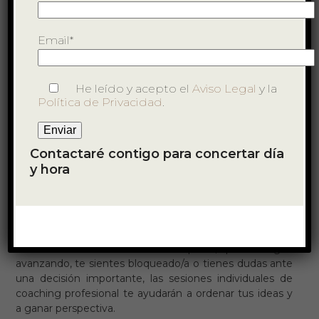
Email*
He leído y acepto el
Aviso Legal
y la
Política de Privacidad
.
Contactaré contigo para concertar día
y hora
Coaching Profesional
Te acompaño a definir y alcanzar tus objetivos
profesionales con mayor claridad y confianza.
Si estás en un momento de búsqueda, quieres seguir
avanzando, te sientes bloqueado/a o tienes dudas ante
una decisión importante, las sesiones individuales de
coaching profesional te ayudarán a ordenar tus ideas y
a ganar perspectiva.