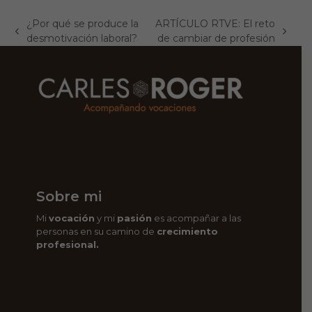
¿Por qué se produce la
ARTÍCULO RTVE: El reto
previous
next
desmotivación laboral?
de cambiar de profesión
post:
post:
Sobre mi
Mi
vocación
y mi
pasión
es acompañar a las
personas en su camino de
crecimiento
profesional.