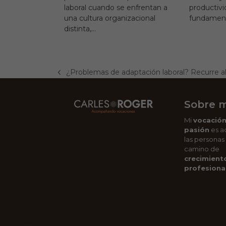
laboral cuando se enfrentan a
productivi
una cultura organizacional
fundament
distinta,…
¿Problemas de adaptación laboral? Recurre a
previous
post:
Sobre m
Mi
vocació
pasión
es a
las personas
camino de
crecimient
profesional