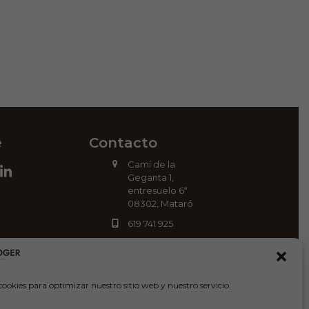
e
Contacto
Camí de la
ok
stagram
LinkedIn
Geganta 1,
entresuelo 6ª
08302, Mataró
619 741 925
info@carlesrogercoach.com
cookies para optimizar nuestro sitio web y nuestro servicio.