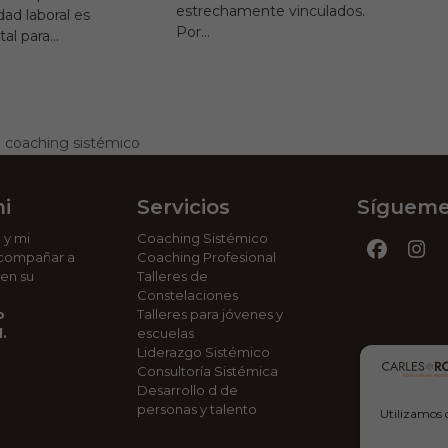
estrechamente vinculados.
dad laboral es
Por…
al para…
l coaching sistémico
i
Servicios
Síguem
n
y mi
Coaching Sistémico
Facebo
In
compañar a
Coaching Profesional
 en su
Talleres de
Constelaciones
o
Talleres para jóvenes y
.
escuelas
Liderazgo Sistémico
Consultoría Sistémica
Desarrollo d de
personas y talento
Utilizamos 