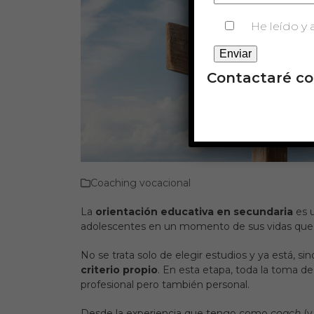
He leído y 
Contactaré co
Coaching vocacional
La
orientación educativa en secundaria
es u
adolescentes en un momento de sus vidas que e
No se trata solo de elegir estudios y ya está, si
criterio propio
. En esta etapa, toda la toma d
profesional pero también personal.
Desde la experiencia que tengo como
coach
(y