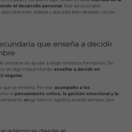
fondo el desarrollo personal
. Solo así es posible
 sea coherente, realista y que esté bien alineado con los
ecundaria que enseña a decidir
mbre
e centrarse en ayudar a elegir itinerarios formativos. Sin
oco en algo más profundo:
enseñar a decidir en
ni seguras
.
no que se entrena. Por eso,
acompaño a los
omo el
pensamiento crítico, la gestión emocional y la
 cambiante,
e
legir bien no significa acertar siempre, sino
s académicas desde el