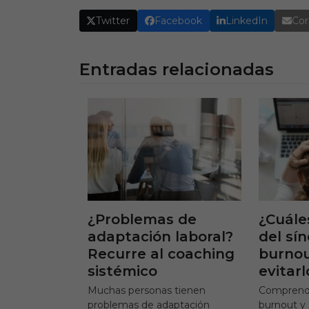
Twitter
Facebook
LinkedIn
Cor
Entradas relacionadas
¿Problemas de
¿Cuále
adaptación laboral?
del sí
Recurre al coaching
burno
sistémico
evitarl
Muchas personas tienen
Comprende
problemas de adaptación
burnout y 