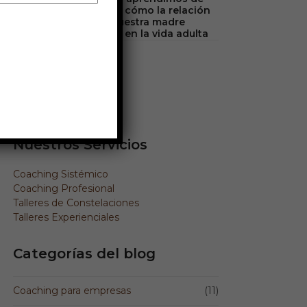
mamá: cómo la relación
con nuestra madre
influye en la vida adulta
Síguenos!
Facebook
Instagram
LinkedIn
Nuestros Servicios
Coaching Sistémico
Coaching Profesional
Talleres de Constelaciones
Talleres Experienciales
Categorías del blog
Coaching para empresas
(11)