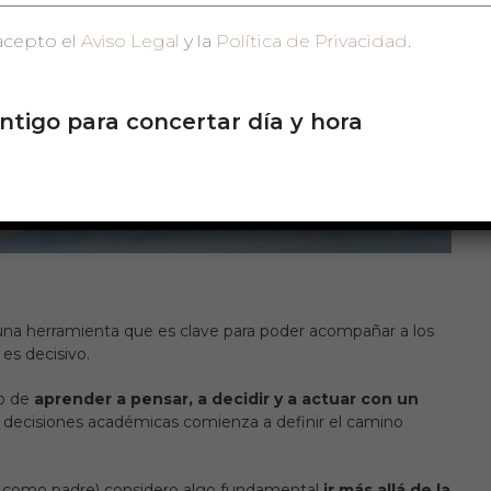
acepto el
Aviso Legal
y la
Política de Privacidad
.
ntigo para concertar día y hora
na herramienta que es clave para poder acompañar a los
s decisivo.
no de
aprender a pensar, a decidir y a actuar con un
e decisiones académicas comienza a definir el camino
 como padre)
considero algo fundamental
ir más allá de la