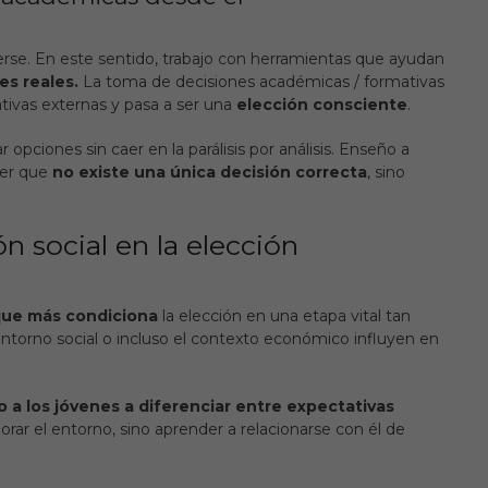
rse. En este sentido, trabajo con herramientas que ayudan
es reales.
La
toma de decisiones académicas / formativas
tivas externas y
pasa a ser una
elección consciente
.
 opciones sin caer en la parálisis por análisis
. Enseño a
der que
no existe una única decisión correcta
, sino
 social en la elección
que más condiciona
la elección en una etapa vital tan
entorno social o incluso el contexto económico influyen en
 a los jóvenes a diferenciar entre expectativas
norar el entorno, sino aprender a relacionarse con él de