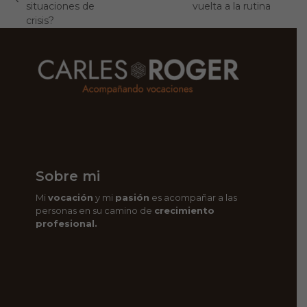
previous
situaciones de
vuelta a la rutina
post:
post:
crisis?
Sobre mi
Mi
vocación
y mi
pasión
es acompañar a las
personas en su camino de
crecimiento
profesional.