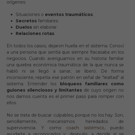
orígenes:
Situaciones o
eventos traumáticos
.
Secretos
familiares.
Duelos
sin elaborar.
Relaciones rotas
.
En todos los casos, dejaron huella en el sistema. Conocí
a una persona que sentía que siempre fracasaba en los
negocios. Cuando averiguamos en su historia familiar
una quiebra económica traumática de la que nunca se
habló ni se llegó a sanar, se liberó. De forma
inconsciente, repetía ese patrón en señal de “lealtad” al
sistema. Entender los
bloqueos familiares como
guiones silenciosos y limitantes
de cuyo origen no
nos damos cuenta es el primer paso para romper con
ellos.
No se trata de buscar culpables, porque no los hay. Son,
sencillamente, mecanismos heredados de
supervivencia. Y como
coach sistémico
, puedo
ayudarte a reconocerlos y, después, a decidir si se