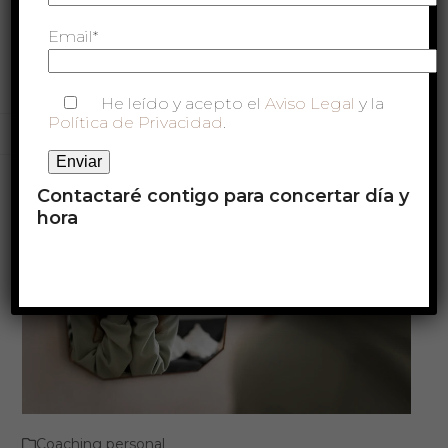
sistémico
Email*
Inicio
»
¿Qué bloqueos familiares estás repitiendo sin
darte cuenta? Descúbrelo con el coaching sistémico
He leído y acepto el
Aviso Legal
y la
Política de Privacidad
.
Contactaré contigo para concertar día y
hora
Coaching personal