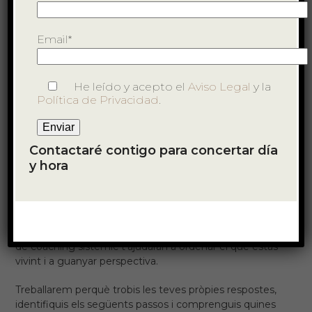
Email*
He leído y acepto el
Aviso Legal
y la
Política de Privacidad
.
Coaching Personal Sistèmic
Contactaré contigo para concertar día
T’acompanyo a definir i aconseguir els teus objectius
y hora
personals amb major claredat i coherència.
Si estàs en un moment de cerca, vols continuar
avançant, et sents bloquejat o tens dubtes davant una
decisió important, les sessions individuals
de coaching sistèmic t’ajudaran a ordenar el que estàs
vivint i a guanyar perspectiva.
Treballarem perquè trobis les teves pròpies respostes,
identifiquis els següents passos i comprenguis quines