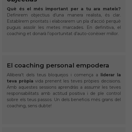
Què és el més important per a tu ara mateix?
Definirem objectius d’una manera realista, és clar.
Establirem prioritats i elaborarem un pla d’acció perquè
puguis assolir les metes marcades. En definitiva, el
coaching et donarà l’oportunitat d’auto-conèixer millor.
El coaching personal empodera
Allibera’t dels teus bloquejos i comença a
liderar la
teva pròpia
vida prenent les teves pròpies decisions.
Amb aquestes sessions aprendràs a assumir les teves
responsabilitats amb actitud positiva i de ple control
sobre els teus passos. Un dels beneficis més grans del
coaching, sens dubte!