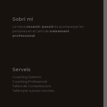
Sobri mi
La meva
vocació
i
passió
és acompanyar les
persones en el camí de
creixement
professional
.
Serveis
Coaching Sistèmic
Coaching Professional
Tallers de Constel·lacions
Tallers per a joves i escoles