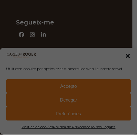
Segueix-me
Facebook
Instagram
LinkedIn
Utilitzem cookies per optimitzar el nostre lloc web i el nostre servei.
Contacte
Camí de la Geganta 1, entresuelo 6ª
Accepto
08302, Mataró
619 741 925
Denegar
info@carlesrogercoach.com
Preferències
Política de cookies
Política de Privacidad
Avisos Legales