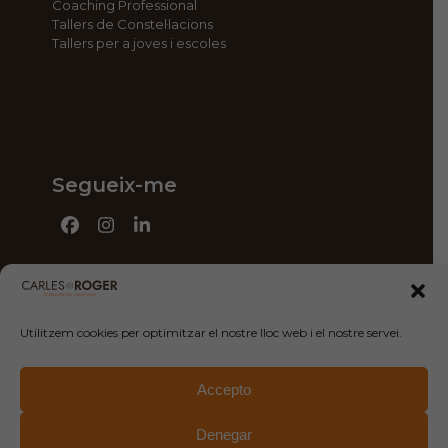
Coaching Professional
Tallers de Constel·lacions
Tallers per a joves i escoles
Segueix-me
Facebook
Instagram
LinkedIn
Utilitzem cookies per optimitzar el nostre lloc web i el nostre servei.
Contacte
Camí de la Geganta 1, entresuelo 6ª
Accepto
08302, Mataró
Denegar
619 741 925